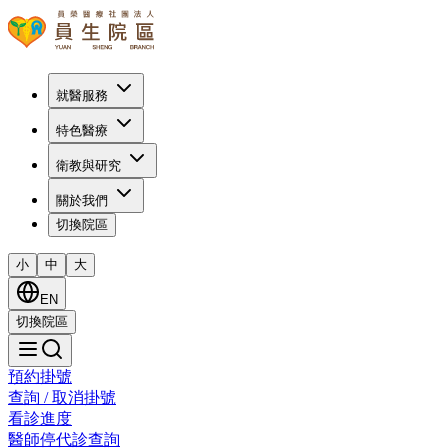
就醫服務
特色醫療
衛教與研究
關於我們
切換院區
小
中
大
EN
切換院區
預約掛號
查詢 / 取消掛號
看診進度
醫師停代診查詢