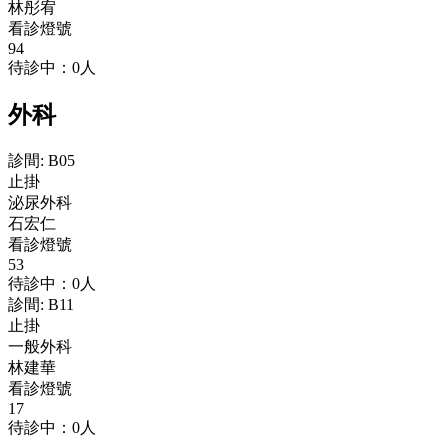
林彤宥
看診燈號
94
待診中：0人
外科
診間
:
B05
止掛
泌尿外科
石宏仁
看診燈號
53
待診中：0人
診間
:
B11
止掛
一般外科
林建華
看診燈號
17
待診中：0人