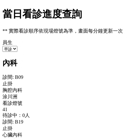
當日看診進度查詢
** 實際看診順序依現場燈號為準，畫面每分鐘更新一次
員生
內科
診間
:
B09
止掛
胸腔內科
涂川洲
看診燈號
41
待診中：0人
診間
:
B19
止掛
心臟內科