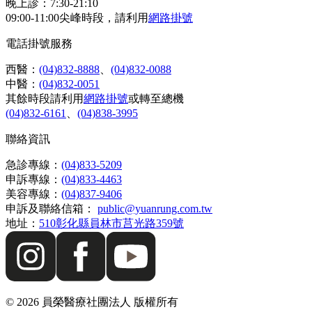
晚上診：7:30-21:10
09:00-11:00尖峰時段，請利用
網路掛號
電話掛號服務
西醫：
(04)832-8888
、
(04)832-0088
中醫：
(04)832-0051
其餘時段請利用
網路掛號
或轉至總機
(04)832-6161
、
(04)838-3995
聯絡資訊
急診專線：
(04)833-5209
申訴專線：
(04)833-4463
美容專線：
(04)837-9406
申訴及聯絡信箱：
public@yuanrung.com.tw
地址：
510彰化縣員林市莒光路359號
©
2026
員榮醫療社團法人 版權所有