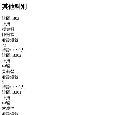
其他科別
診間
:
B02
止掛
復健科
陳冠霖
看診燈號
72
待診中：0人
診間
:
B302
止掛
中醫
吳莉瑩
看診燈號
5
待診中：0人
診間
:
B301
止掛
中醫
林親怡
看診燈號