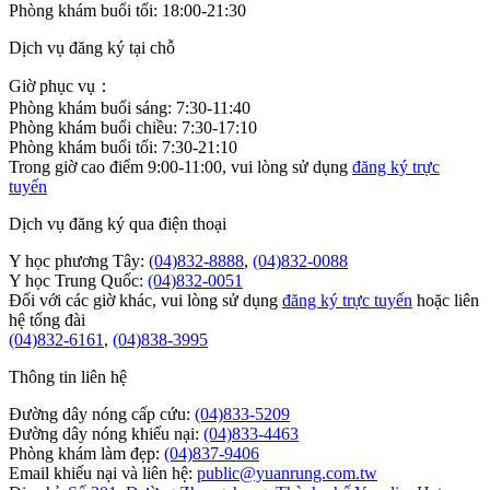
Phòng khám buổi tối: 18:00-21:30
Dịch vụ đăng ký tại chỗ
Giờ phục vụ：
Phòng khám buổi sáng: 7:30-11:40
Phòng khám buổi chiều: 7:30-17:10
Phòng khám buổi tối: 7:30-21:10
Trong giờ cao điểm 9:00-11:00, vui lòng sử dụng
đăng ký trực
tuyến
Dịch vụ đăng ký qua điện thoại
Y học phương Tây:
(04)832-8888
,
(04)832-0088
Y học Trung Quốc:
(04)832-0051
Đối với các giờ khác, vui lòng sử dụng
đăng ký trực tuyến
hoặc liên
hệ tổng đài
(04)832-6161
,
(04)838-3995
Thông tin liên hệ
Đường dây nóng cấp cứu:
(04)833-5209
Đường dây nóng khiếu nại:
(04)833-4463
Phòng khám làm đẹp:
(04)837-9406
Email khiếu nại và liên hệ:
public@yuanrung.com.tw