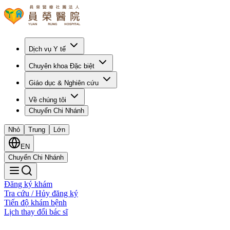
Dịch vụ Y tế
Chuyên khoa Đặc biệt
Giáo dục & Nghiên cứu
Về chúng tôi
Chuyển Chi Nhánh
Nhỏ
Trung
Lớn
EN
Chuyển Chi Nhánh
Đăng ký khám
Tra cứu / Hủy đăng ký
Tiến độ khám bệnh
Lịch thay đổi bác sĩ