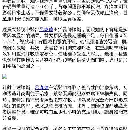
為改善症狀，她積極投入重量訓練，希望能強化核心肌群，儘
管硬舉重量可達 100 公斤，背痛問題卻不減反增。疼痛加劇到
影響日常生活，不僅需要站著辦公，更得每天依賴止痛藥，甚
至服用安眠藥才能入睡，睡眠品質極差。
經員榮醫院中醫部
呂彥璋
主治醫師
診斷，發現她的下背痛是多
重因素疊加的結果。首要原因是長期睡眠不足，每日僅睡 4 至
5 小時，導致與下背區域相關的肝經、心經經絡過於緊繃，肌
肉難以放鬆。其次，患者習慣用胸式淺呼吸，在重訓時未能有
效利用腹式呼吸穩定核心，使腰椎承受過大壓力。最後，檢查
也發現其胸椎與骨盆存在相對旋轉的結構失衡問題，這也是加
劇疼痛的原因之一。
針對上述診斷，
呂彥璋
主治醫師
採取了整合性的治療策略。初
期透過針灸與徒手治療，放鬆緊繃的經絡並矯正結構失衡。同
時，他特別指導患者練習腹式呼吸，將氣息深沉至丹田以形成
穩定的腹內壓，藉此減輕腰椎負擔。此外，醫師也強烈建議患
者調整作息，確保每晚有至少七小時的充足睡眠，讓身體能充
分修復。
經過一個月的綜合治療，該名女主管的右臀及下背疼痛獲得顯