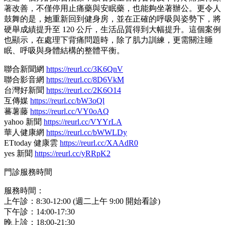
著改善，不僅停用止痛藥與安眠藥，也能夠坐著辦公。更令人
鼓舞的是，她重新回到健身房，並在正確的呼吸與姿勢下，將
硬舉成績提升至 120 公斤，生活品質得到大幅提升。這個案例
也顯示，在處理下背痛問題時，除了肌力訓練，更需關注睡
眠、呼吸與身體結構的整體平衡。
聯合新聞網
https://reurl.cc/3K6QnV
聯合影音網
https://reurl.cc/8D6VkM
台灣好新聞
https://reurl.cc/2K6O14
互傳媒
https://reurl.cc/bW3oQl
蕃薯藤
https://reurl.cc/VY0oAQ
yahoo 新聞
https://reurl.cc/VYYrLA
華人健康網
https://reurl.cc/bWWLDy
ETtoday 健康雲
https://reurl.cc/XAAdR0
yes 新聞
https://reurl.cc/yRRpK2
門診服務時間
服務時間：
上午診：8:30-12:00 (週二上午 9:00 開始看診)
下午診：14:00-17:30
晚上診：18:00-21:30