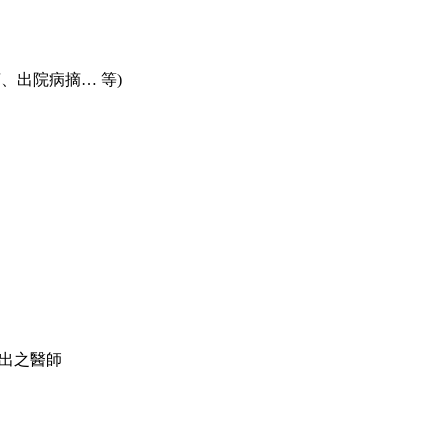
、出院病摘… 等)
轉出之醫師