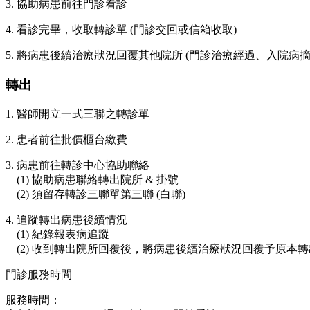
3. 協助病患前往門診看診
4. 看診完畢，收取轉診單 (門診交回或信箱收取)
5. 將病患後續治療狀況回覆其他院所 (門診治療經過、入院病摘
轉出
1. 醫師開立一式三聯之轉診單
2. 患者前往批價櫃台繳費
3. 病患前往轉診中心協助聯絡
(1) 協助病患聯絡轉出院所 & 掛號
(2) 須留存轉診三聯單第三聯 (白聯)
4. 追蹤轉出病患後續情況
(1) 紀錄報表病追蹤
(2) 收到轉出院所回覆後，將病患後續治療狀況回覆予原本
門診服務時間
服務時間：