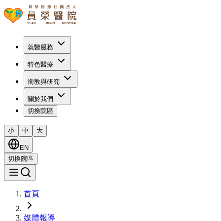
就醫服務
特色醫療
衛教與研究
關於我們
切換院區
小
中
大
EN
切換院區
首頁
媒體報導