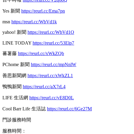
Yes 新聞
https://reurl.cc/Ema7pn
msn
https://reurl.cc/WbVd1k
yahoo! 新聞
https://reurl.cc/WbVd1O
LINE TODAY
https://reurl.cc/53Elp7
蕃薯藤
https://reurl.cc/xWkZQb
PChome 新聞
https://reurl.cc/mpNnlW
善思新聞網
https://reurl.cc/xWkZL1
鴨鴨新聞
https://reurl.cc/aX7rL4
LIFE 生活網
https://reurl.cc/vE8D0L
Cool Barr Life 生活誌
https://reurl.cc/6Ge27M
門診服務時間
服務時間：