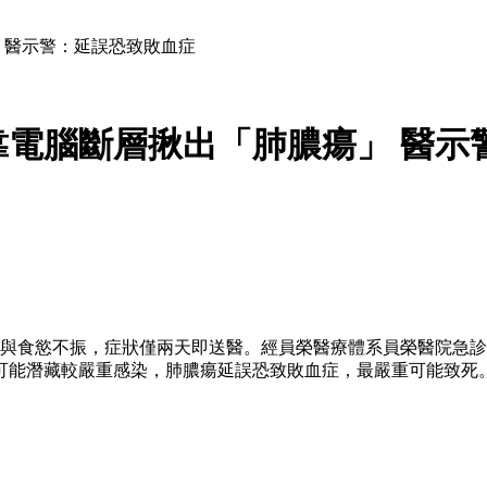
 醫示警：延誤恐致敗血症
電腦斷層揪出「肺膿瘍」 醫示
頭痛與食慾不振，症狀僅兩天即送醫。經員榮醫療體系員榮醫院急
可能潛藏較嚴重感染，肺膿瘍延誤恐致敗血症，最嚴重可能致死