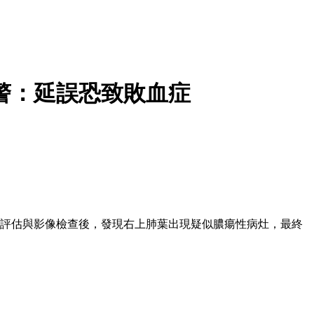
警：延誤恐致敗血症
診評估與影像檢查後，發現右上肺葉出現疑似膿瘍性病灶，最終
。