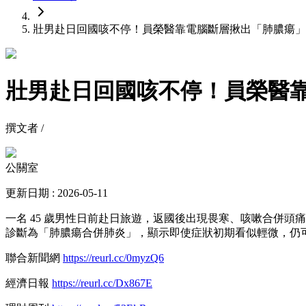
壯男赴日回國咳不停！員榮醫靠電腦斷層揪出「肺膿瘍」
壯男赴日回國咳不停！員榮醫靠
撰文者 /
公關室
更新日期 : 2026-05-11
一名 45 歲男性日前赴日旅遊，返國後出現畏寒、咳嗽合併
診斷為「肺膿瘍合併肺炎」，顯示即使症狀初期看似輕微，仍
聯合新聞網
https://reurl.cc/0myzQ6
經濟日報
https://reurl.cc/Dx867E