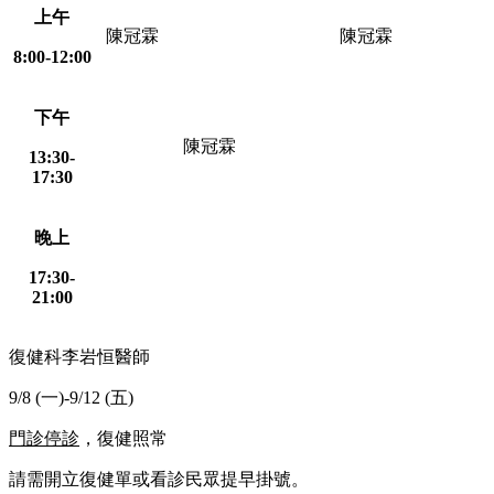
上午
陳冠霖
陳冠霖
8:00-12:00
下午
陳冠霖
13:30-
17:30
晚上
17:30-
21:00
復健科李岩恒醫師
9/8 (一)-9/12 (五)
門診停診
，復健照常
請需開立復健單或看診民眾提早掛號。