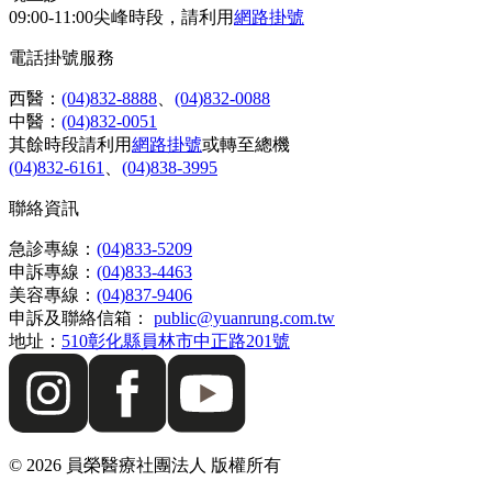
09:00-11:00尖峰時段，請利用
網路掛號
電話掛號服務
西醫：
(04)832-8888
、
(04)832-0088
中醫：
(04)832-0051
其餘時段請利用
網路掛號
或轉至總機
(04)832-6161
、
(04)838-3995
聯絡資訊
急診專線：
(04)833-5209
申訴專線：
(04)833-4463
美容專線：
(04)837-9406
申訴及聯絡信箱：
public@yuanrung.com.tw
地址：
510彰化縣員林市中正路201號
©
2026
員榮醫療社團法人 版權所有