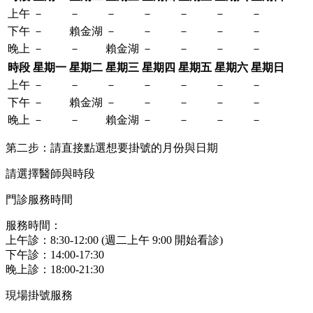
上午
－
－
－
－
－
－
－
下午
－
賴金湖
－
－
－
－
－
晚上
－
－
賴金湖
－
－
－
－
時段
星期一
星期二
星期三
星期四
星期五
星期六
星期日
上午
－
－
－
－
－
－
－
下午
－
賴金湖
－
－
－
－
－
晚上
－
－
賴金湖
－
－
－
－
第二步：請直接點選想要掛號的月份與日期
請選擇醫師與時段
門診服務時間
服務時間：
上午診：8:30-12:00 (週二上午 9:00 開始看診)
下午診：14:00-17:30
晚上診：18:00-21:30
現場掛號服務