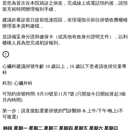
若您為首次在本院就診之病友，完成線上或電話預約後，請預
留充裕時間辦理報到手續，
建議於看診當日提前抵達院區，依現場指示前往掛號收費櫃檯
辦理基本資料建檔，
並請備妥身分證與健保卡（或其他有效身分證明文件），以利
櫃檯人員為您完成初診報到。
心臟科建議掛號年齡 16 歲以上，16 歲以下患者請改掛兒童專
科
科別
:
心臟外科
可預約掛號時間: 8月10號至11月7號 (只開放今日開始算起3個
月內時間)
第一步：請直接點選要掛號的門診醫師 & 上午/下午/晚上(不
可複選)
時段
星期一
星期二
星期三
星期四
星期五
星期六
星期日