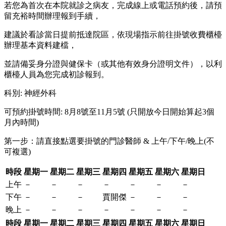
若您為首次在本院就診之病友，完成線上或電話預約後，請預
留充裕時間辦理報到手續，
建議於看診當日提前抵達院區，依現場指示前往掛號收費櫃檯
辦理基本資料建檔，
並請備妥身分證與健保卡（或其他有效身分證明文件），以利
櫃檯人員為您完成初診報到。
科別
:
神經外科
可預約掛號時間: 8月8號至11月5號 (只開放今日開始算起3個
月內時間)
第一步：請直接點選要掛號的門診醫師 & 上午/下午/晚上(不
可複選)
時段
星期一
星期二
星期三
星期四
星期五
星期六
星期日
上午
－
－
－
－
－
－
－
下午
－
－
－
賈開傑
－
－
－
晚上
－
－
－
－
－
－
－
時段
星期一
星期二
星期三
星期四
星期五
星期六
星期日