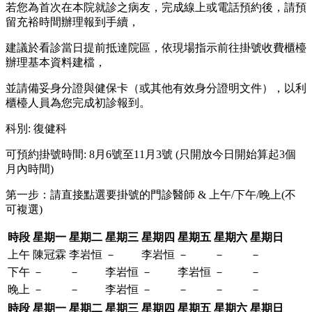
若您為首次在本院就診之病友，完成線上或電話預約後，請預
留充裕時間辦理報到手續，
建議於看診當日提前抵達院區，依現場指示前往掛號收費櫃檯
辦理基本資料建檔，
並請備妥身分證與健保卡（或其他有效身分證明文件），以利
櫃檯人員為您完成初診報到。
科別
:
復健科
可預約掛號時間: 8月6號至11月3號 (只開放今日開始算起3個
月內時間)
第一步：請直接點選要掛號的門診醫師 & 上午/下午/晚上(不
可複選)
時段
星期一
星期二
星期三
星期四
星期五
星期六
星期日
上午
陳冠霖
李岩恒
－
李岩恒
－
－
－
下午
－
－
李岩恒
－
李岩恒
－
－
晚上
－
－
李岩恒
－
－
－
－
時段
星期一
星期二
星期三
星期四
星期五
星期六
星期日