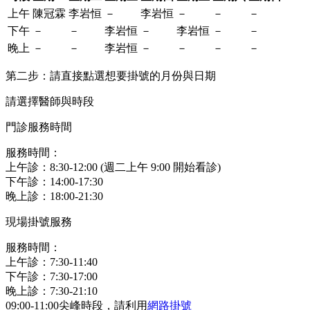
上午
陳冠霖
李岩恒
－
李岩恒
－
－
－
下午
－
－
李岩恒
－
李岩恒
－
－
晚上
－
－
李岩恒
－
－
－
－
第二步：請直接點選想要掛號的月份與日期
請選擇醫師與時段
門診服務時間
服務時間：
上午診：8:30-12:00 (週二上午 9:00 開始看診)
下午診：14:00-17:30
晚上診：18:00-21:30
現場掛號服務
服務時間：
上午診：7:30-11:40
下午診：7:30-17:00
晚上診：7:30-21:10
09:00-11:00尖峰時段，請利用
網路掛號