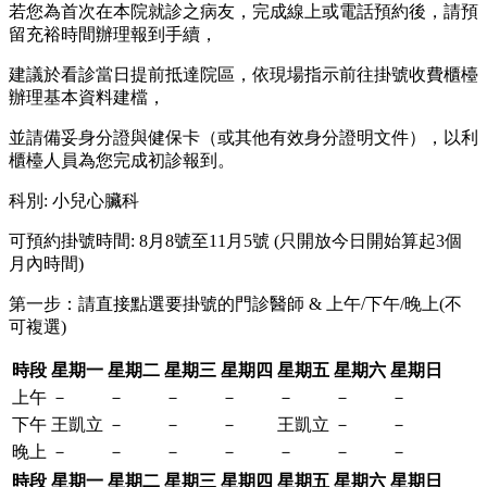
若您為首次在本院就診之病友，完成線上或電話預約後，請預
留充裕時間辦理報到手續，
建議於看診當日提前抵達院區，依現場指示前往掛號收費櫃檯
辦理基本資料建檔，
並請備妥身分證與健保卡（或其他有效身分證明文件），以利
櫃檯人員為您完成初診報到。
科別
:
小兒心臟科
可預約掛號時間: 8月8號至11月5號 (只開放今日開始算起3個
月內時間)
第一步：請直接點選要掛號的門診醫師 & 上午/下午/晚上(不
可複選)
時段
星期一
星期二
星期三
星期四
星期五
星期六
星期日
上午
－
－
－
－
－
－
－
下午
王凱立
－
－
－
王凱立
－
－
晚上
－
－
－
－
－
－
－
時段
星期一
星期二
星期三
星期四
星期五
星期六
星期日