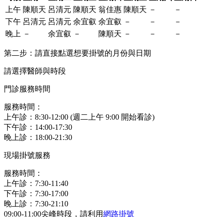
上午
陳順天
呂清元
陳順天
翁佳惠
陳順天
－
－
下午
呂清元
呂清元
余宜叡
余宜叡
－
－
－
晚上
－
余宜叡
－
陳順天
－
－
－
第二步：請直接點選想要掛號的月份與日期
請選擇醫師與時段
門診服務時間
服務時間：
上午診：8:30-12:00 (週二上午 9:00 開始看診)
下午診：14:00-17:30
晚上診：18:00-21:30
現場掛號服務
服務時間：
上午診：7:30-11:40
下午診：7:30-17:00
晚上診：7:30-21:10
09:00-11:00尖峰時段，請利用
網路掛號