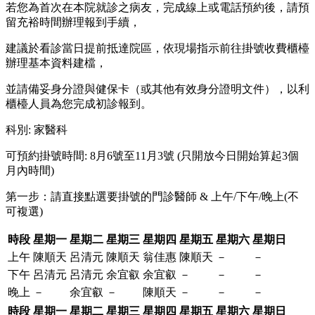
若您為首次在本院就診之病友，完成線上或電話預約後，請預
留充裕時間辦理報到手續，
建議於看診當日提前抵達院區，依現場指示前往掛號收費櫃檯
辦理基本資料建檔，
並請備妥身分證與健保卡（或其他有效身分證明文件），以利
櫃檯人員為您完成初診報到。
科別
:
家醫科
可預約掛號時間: 8月6號至11月3號 (只開放今日開始算起3個
月內時間)
第一步：請直接點選要掛號的門診醫師 & 上午/下午/晚上(不
可複選)
時段
星期一
星期二
星期三
星期四
星期五
星期六
星期日
上午
陳順天
呂清元
陳順天
翁佳惠
陳順天
－
－
下午
呂清元
呂清元
余宜叡
余宜叡
－
－
－
晚上
－
余宜叡
－
陳順天
－
－
－
時段
星期一
星期二
星期三
星期四
星期五
星期六
星期日