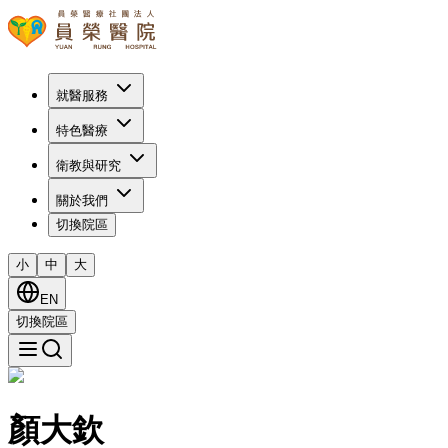
就醫服務
特色醫療
衛教與研究
關於我們
切換院區
小
中
大
EN
切換院區
顏大欽